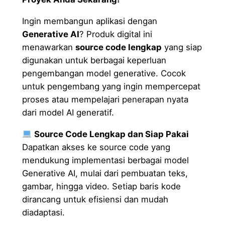
S
o
Ingin membangun aplikasi dengan
u
Generative AI
? Produk digital ini
r
menawarkan
source code lengkap
yang siap
c
digunakan untuk berbagai keperluan
e
pengembangan model generative. Cocok
C
untuk pengembang yang ingin mempercepat
o
proses atau mempelajari penerapan nyata
d
dari model AI generatif.
e
Source Code Lengkap dan Siap Pakai
q
Dapatkan akses ke source code yang
u
mendukung implementasi berbagai model
a
Generative AI, mulai dari pembuatan teks,
n
gambar, hingga video. Setiap baris kode
t
dirancang untuk efisiensi dan mudah
i
diadaptasi.
t