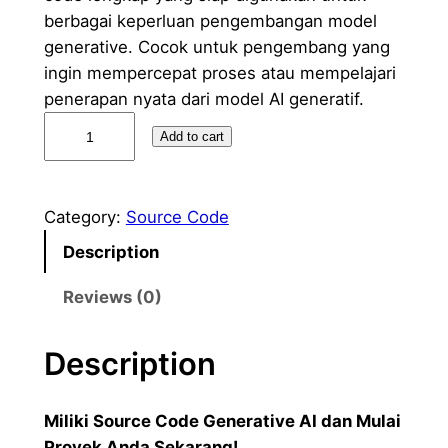
berbagai keperluan pengembangan model
generative. Cocok untuk pengembang yang
ingin mempercepat proses atau mempelajari
penerapan nyata dari model AI generatif.
G
Add to cart
e
n
e
Category:
Source Code
r
Description
a
t
Reviews (0)
i
v
Description
e
A
I
Miliki Source Code Generative AI dan Mulai
–
Proyek Anda Sekarang!