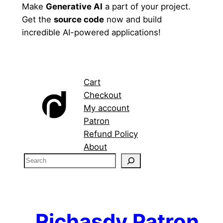
Make
Generative AI
a part of your project.
Get the
source code
now and build
incredible AI-powered applications!
Cart
Checkout
My account
Patron
Refund Policy
About
S
e
a
r
c
Richasdy Patron